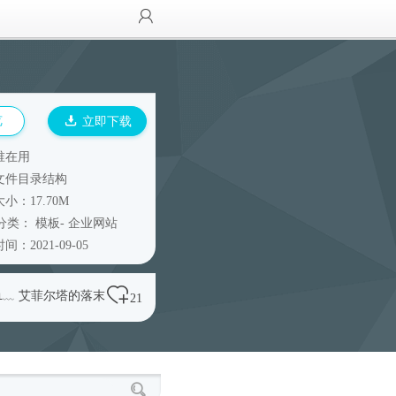
览
立即下载
谁在用
文件目录结构
小：17.70M
分类：
模板
-
企业网站
间：2021-09-05
℡﹏ 艾菲尔塔的落末
21