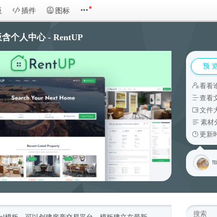
板
插件
图标
人中心 - RentUP
预 
看看
查看
文件大
素材
更新时