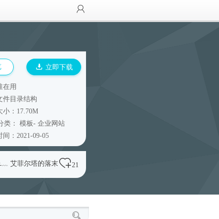
览
立即下载
谁在用
文件目录结构
小：17.70M
分类：
模板
-
企业网站
间：2021-09-05
℡﹏ 艾菲尔塔的落末
21