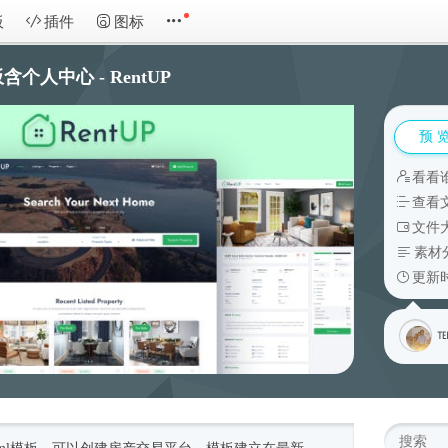
板
插件
图标
人中心 - RentUP
预 
看看
查看
文件大
素材
更新时