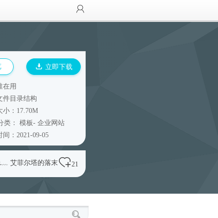
览
立即下载
谁在用
文件目录结构
小：17.70M
分类：
模板
-
企业网站
间：2021-09-05
℡﹏ 艾菲尔塔的落末
21