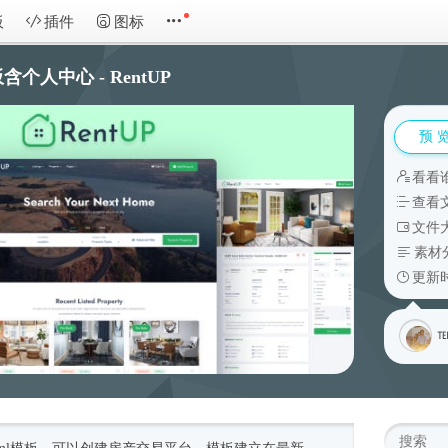
板
插件
图标
人中心 - RentUP
预 
看看
查看
文件大
素材
更新时